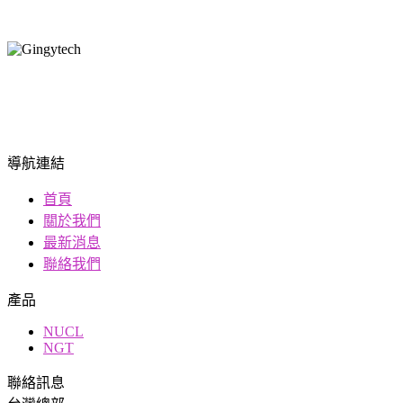
金佶是一家充滿活力的科技公司，自2008年以來一直專注於光
學指紋技術，致力突破傳統指紋辨識的限制，為客戶提供可靠
的生物識別技術與一站式整合服務。
導航連結
首頁
關於我們
最新消息
聯絡我們
產品
NUCL
NGT
聯絡訊息