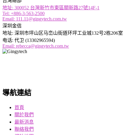
台灣總部
地址: 300052 台灣新竹市東區關新路27號14F-1
Tel: +886-3-563-2500
Email: 111.11@gingytech.com.tw
深圳金佶
地址: 深圳市坪山区马峦山街道环坪工业城132号2栋206室
电话: 代卫 (13302965594)
Email: rebecca@gingytech.com.tw
金佶是一家充滿活力的科技公司，自2008年以來一直專注於光
學指紋技術，致力突破傳統指紋辨識的限制，為客戶提供可靠
的生物識別技術與一站式整合服務。
導航連結
首頁
關於我們
最新消息
聯絡我們