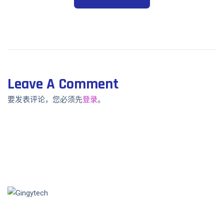
Leave A Comment
要发表评论，您必须先
登录
。
金佶是一家充满活力的科技公司，自2008年以来一直专注于光
学指纹技术，致力突破传统指纹辨识的限制，为客户提供可靠